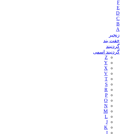
F
E
D
C
B
A
زنجیر
خفت بند
گردنبند
گردنبند اسمی
Z
Y
X
V
T
S
R
P
O
N
M
L
J
K
I