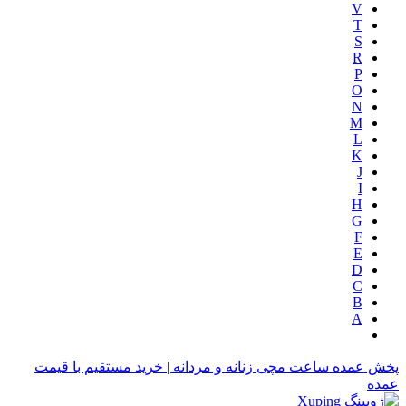
V
T
S
R
P
O
N
M
L
K
J
I
H
G
F
E
D
C
B
A
پخش عمده ساعت مچی زنانه و مردانه | خرید مستقیم با قیمت
عمده