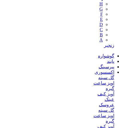
H
G
F
E
D
C
B
A
زنجیر
گوشواره
پابند
پیرسینگ
اکسسوری
گل سینه
اویز ساعت
گیره
آویز کیف
عینک
عروسک
گل سینه
اویز ساعت
گیره
آویز کیف