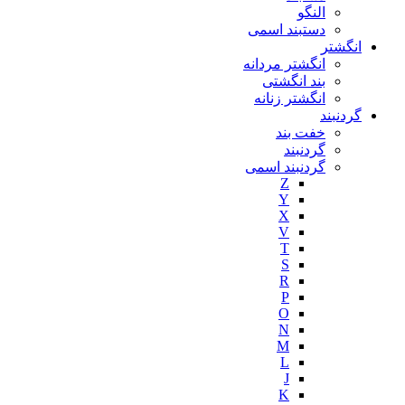
النگو
دستبند اسمی
انگشتر
انگشتر مردانه
بند انگشتی
انگشتر زنانه
گردنبند
خفت بند
گردنبند
گردنبند اسمی
Z
Y
X
V
T
S
R
P
O
N
M
L
J
K