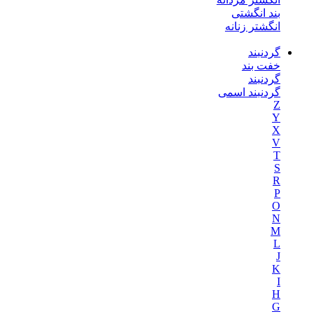
بند انگشتی
انگشتر زنانه
گردنبند
خفت بند
گردنبند
گردنبند اسمی
Z
Y
X
V
T
S
R
P
O
N
M
L
J
K
I
H
G