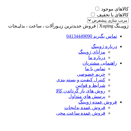
کالاهای موجود
کالاهای با تخفیف
ژوپیـنگ Xuping | فروش جدیدترین زیـورآلات ، ساعت ، بدلیـجات
تماس بگیرید 04134449090
درباره ژوپینگ
مزایای ژوپینگ
درباره ما
راهنمایی مشتریان
تماس با ما
حریم خصوصی
کنترل کیفیت و بسته بندی
شرایط و قوانین
روش های باز گرداندن کالا
پرسش های متداول
فروش عمده ژوپینگ
فروش عمده بدلیجات
فروش عمده ساعت مچی