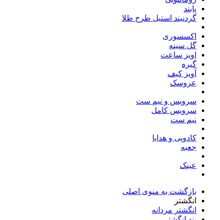
پابند
گردنبند استیل طرح طلا
اکسسوری
گل سینه
اویز ساعت
گیره
آویز کیف
عروسک
سرویس و نیم ست
سرویس کامل
نیم ست
کادویی و هدایا
جعبه
عینک
بازگشت به منوی اصلی
انگشتر
انگشتر مردانه
بند انگشتی