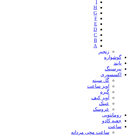
I
H
G
F
E
D
C
B
A
زنجیر
گوشواره
پابند
پیرسینگ
اکسسوری
گل سینه
اویز ساعت
گیره
آویز کیف
عینک
عروسک
رومانتویی
جعبه کادو
ساعت
ساعت مچی مردانه